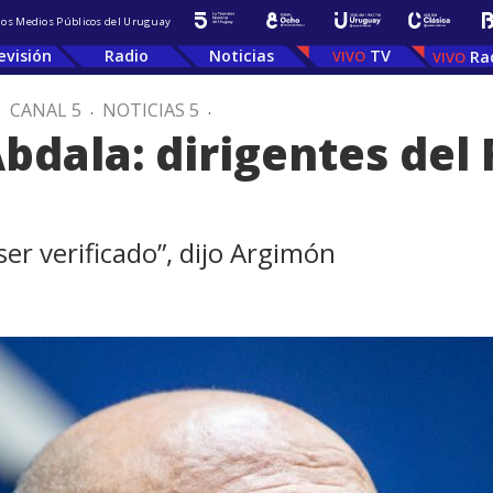
 los Medios Públicos del Uruguay
evisión
Radio
Noticias
TV
Ra
.
CANAL 5
.
NOTICIAS 5
.
bdala: dirigentes del 
er verificado”, dijo Argimón