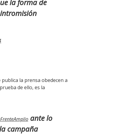
 que la forma de
 intromisión
4
ue publica la prensa obedecen a
prueba de ello, es la
ante lo
FrenteAmplio
n la campaña