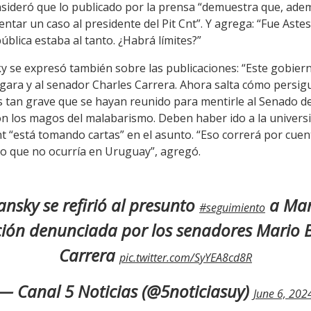
sideró que lo publicado por la prensa “demuestra que, ade
ventar un caso al presidente del Pit Cnt”. Y agrega: “Fue Aste
ública estaba al tanto. ¿Habrá límites?”
 se expresó también sobre las publicaciones: “Este gobier
ara y al senador Charles Carrera. Ahora salta cómo persigui
 tan grave que se hayan reunido para mentirle al Senado de 
on los magos del malabarismo. Deben haber ido a la universi
t “está tomando cartas” en el asunto. “Eso correrá por cuent
o que no ocurría en Uruguay”, agregó.
ansky se refirió al presunto
a Mar
#seguimiento
ción denunciada por los senadores Mario 
Carrera
pic.twitter.com/SyYEA8cd8R
— Canal 5 Noticias (@5noticiasuy)
June 6, 202