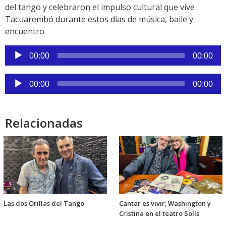
del tango y celebraron el impulso cultural que vive
Tacuarembó durante estos días de música, baile y
encuentro.
Reproductor
00:00
00:00
de
audio
Reproductor
00:00
00:00
de
audio
Relacionadas
Las dos Orillas del Tango
Cantar es vivir; Washington y
Cristina en el teatro Solís