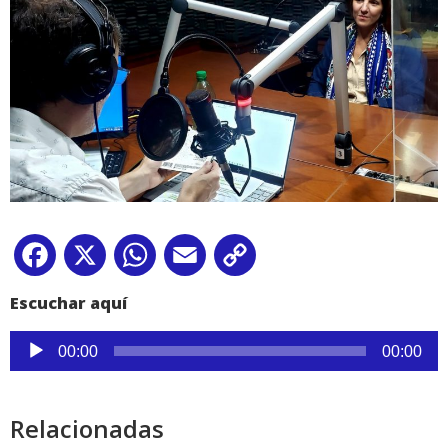
Facebook
X
WhatsApp
Email
Copy
Link
Escuchar aquí
Reproductor
00:00
00:00
de
audio
Relacionadas