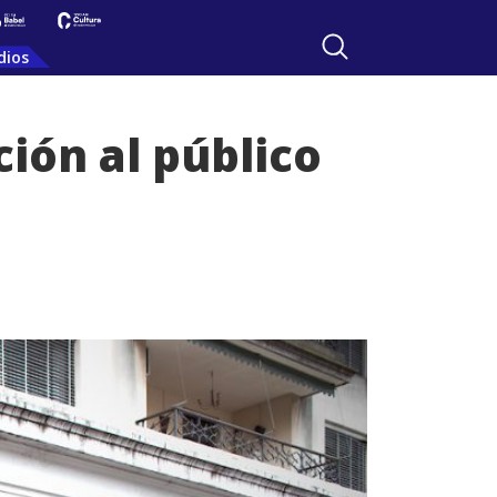
dios
ión al público