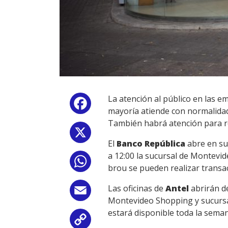
La atención al público en las 
Facebook
mayoría atiende con normalidad
También habrá atención para r
X
El
Banco República
abre en su 
a 12:00 la sucursal de Montevid
WhatsApp
brou se pueden realizar transa
Las oficinas de
Antel
abrirán de
Email
Montevideo Shopping y sucursales
estará disponible toda la seman
Copy