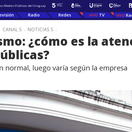
 los Medios Públicos del Uruguay
evisión
Radio
Redes
TV
Ra
.
CANAL 5
.
NOTICIAS 5
.
mo: ¿cómo es la atenc
públicas?
n normal, luego varía según la empresa