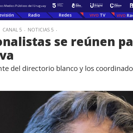
 los Medios Públicos del Uruguay
evisión
Radio
Redes
TV
Ra
.
CANAL 5
.
NOTICIAS 5
.
nalistas se reúnen pa
iva
nte del directorio blanco y los coordinad