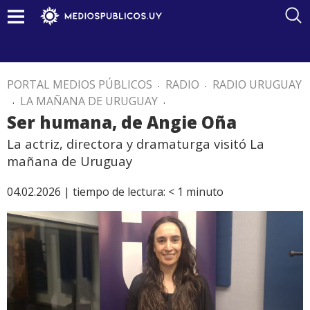
PORTAL MEDIOS PÚBLICOS
.
RADIO
.
RADIO URUGUAY
.
LA MAÑANA DE URUGUAY
.
Ser humana, de Angie Oña
La actriz, directora y dramaturga visitó La
mañana de Uruguay
04.02.2026 |
tiempo de lectura:
< 1
minuto