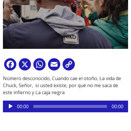
Facebook
X
WhatsApp
Email
Copy
Link
Número desconocido, Cuando cae el otoño, La vida de
Chuck, Señor, si usted existe, por qué no me saca de
este infierno y La caja negra
Reproductor
00:00
00:00
de
audio