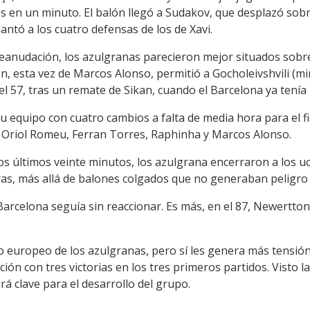
es en un minuto. El balón llegó a Sudakov, que desplazó sobre
ntó a los cuatro defensas de los de Xavi.
reanudación, los azulgranas parecieron mejor situados sobre
, esta vez de Marcos Alonso, permitió a Gocholeivshvili (min.
 el 57, tras un remate de Sikan, cuando el Barcelona ya tenía 
su equipo con cuatro cambios a falta de media hora para el fi
r Oriol Romeu, Ferran Torres, Raphinha y Marcos Alonso.
 los últimos veinte minutos, los azulgrana encerraron a los
aras, más allá de balones colgados que no generaban peligro
Barcelona seguía sin reaccionar. Es más, en el 87, Newertton,
ro europeo de los azulgranas, pero sí les genera más tensi
ción con tres victorias en los tres primeros partidos. Visto la
rá clave para el desarrollo del grupo.