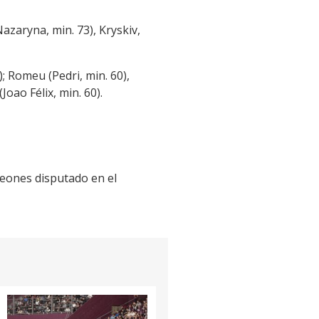
azaryna, min. 73), Kryskiv,
; Romeu (Pedri, min. 60),
oao Félix, min. 60).
peones disputado en el