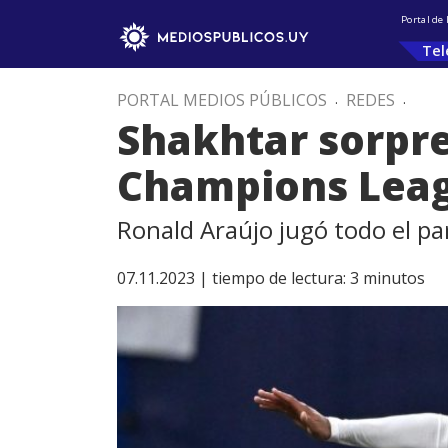
Portal de
Tel
PORTAL MEDIOS PÚBLICOS
.
REDES
.
Shakhtar sorpre
Champions Lea
Ronald Araújo jugó todo el pa
07.11.2023 |
tiempo de lectura:
3
minutos