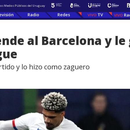
 los Medios Públicos del Uruguay
evisión
Radio
Redes
TV
Ra
nde al Barcelona y le
gue
rtido y lo hizo como zaguero