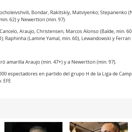
ocholeivshvili, Bondar, Rakitskiy, Matviyenko; Stepanenko (N
min. 62) y Newertton (min. 97).
 Cancelo, Araujo, Christensen, Marcos Alonso (Balde, min. 60)
); Raphinha (Lamine Yamal, min. 60), Lewandowski y Ferran (J
tró amarilla Araujo (min. 47+) y a Newertton (min. 97).
2.000 espectadores en partido del grupo H de la Liga de Cam
. EFE