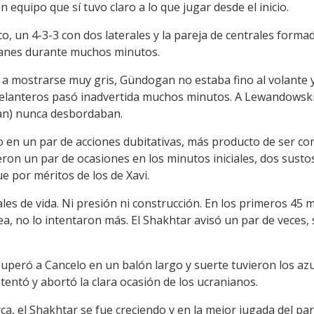
equipo que sí tuvo claro a lo que jugar desde el inicio.
ico, un 4-3-3 con dos laterales y la pareja de centrales form
alanes durante muchos minutos.
ó a mostrarse muy gris, Gündogan no estaba fino al volante 
 de delanteros pasó inadvertida muchos minutos. A Lewandowski
an) nunca desbordaban.
vo en un par de acciones dubitativas, más producto de ser co
eron un par de ocasiones en los minutos iniciales, dos susto
e por méritos de los de Xavi.
les de vida. Ni presión ni construcción. En los primeros 45 
a, no lo intentaron más. El Shakhtar avisó un par de veces,
superó a Cancelo en un balón largo y suerte tuvieron los az
entó y abortó la clara ocasión de los ucranianos.
ça, el Shakhtar se fue creciendo y en la mejor jugada del part