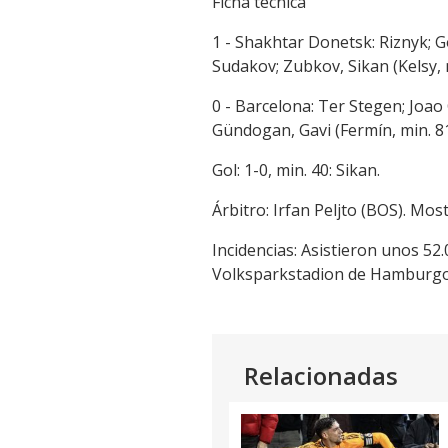
Ficha técnica
1 - Shakhtar Donetsk: Riznyk; G
Sudakov; Zubkov, Sikan (Kelsy, 
0 - Barcelona: Ter Stegen; Joao
Gündogan, Gavi (Fermín, min. 81
Gol: 1-0, min. 40: Sikan.
Árbitro: Irfan Peljto (BOS). Mos
Incidencias: Asistieron unos 5
Volksparkstadion de Hamburgo
Relacionadas