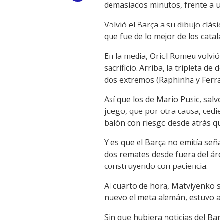
demasiados minutos, frente a un 
Link
Volvió el Barça a su dibujo clás
que fue de lo mejor de los cat
En la media, Oriol Romeu volvi
sacrificio. Arriba, la tripleta
dos extremos (Raphinha y Ferr
Así que los de Mario Pusic, sal
juego, que por otra causa, cedi
balón con riesgo desde atrás qu
Y es que el Barça no emitía seña
dos remates desde fuera del áre
construyendo con paciencia.
Al cuarto de hora, Matviyenko 
nuevo el meta alemán, estuvo at
Sin que hubiera noticias del Bar