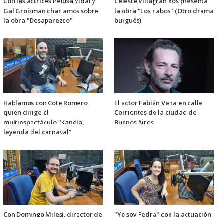
Con las actrices Pelusa Vidal y
Celeste Villagrán nos presenta
Gal Groisman charlamos sobre
la obra "Los nabos" (Otro drama
la obra "Desaparezco"
burgués)
Hablamos con Cote Romero
El actor Fabián Vena en calle
quien dirige el
Corrientes de la ciudad de
multiespectáculo "Kanela,
Buenos Aires
leyenda del carnaval"
Con Domingo Milesi, director de
"Yo soy Fedra" con la actuación