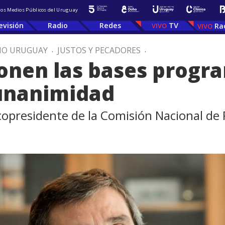
 los Medios Públicos del Uruguay
evisión
Radio
Redes
TV
Ra
IO URUGUAY
.
JUSTOS Y PECADORES
.
onen las bases progra
unanimidad
 copresidente de la Comisión Nacional d