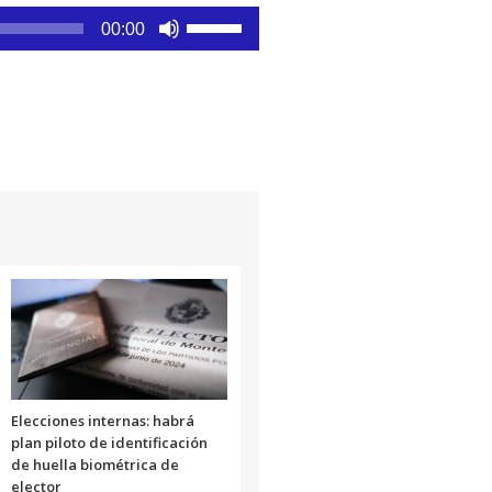
Utiliza
00:00
las
teclas
de
flecha
arriba/abajo
para
aumentar
o
disminuir
el
volumen.
Elecciones internas: habrá
plan piloto de identificación
de huella biométrica de
elector