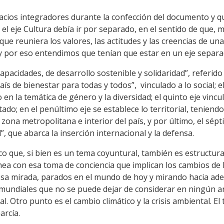
acios integradores durante la confección del documento y qu
el eje Cultura debía ir por separado, en el sentido de que, m
ue reuniera los valores, las actitudes y las creencias de un
 por eso entendimos que tenían que estar en un eje separa
capacidades, de desarrollo sostenible y solidaridad”, referid
 de bienestar para todas y todos”, vinculado a lo social; el
 en la temática de género y la diversidad; el quinto eje vinc
do; en el penúltimo eje se establece lo territorial, teniend
ona metropolitana e interior del país, y por último, el sép
, que abarca la inserción internacional y la defensa.
rico que, si bien es un tema coyuntural, también es estructur
ínea con esa toma de conciencia que implican los cambios de
 esa mirada, parados en el mundo de hoy y mirando hacia ade
 mundiales que no se puede dejar de considerar en ningún an
tal. Otro punto es el cambio climático y la crisis ambiental. 
arcía.