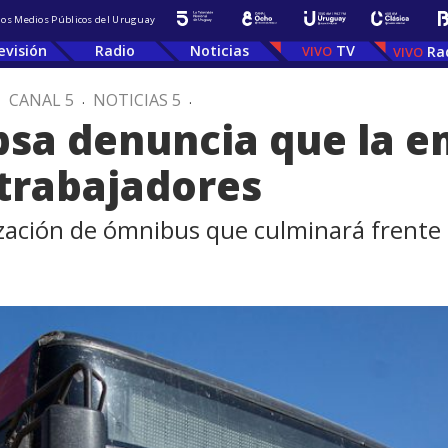
 los Medios Públicos del Uruguay
evisión
Radio
Noticias
TV
Ra
.
CANAL 5
.
NOTICIAS 5
.
psa denuncia que la e
trabajadores
zación de ómnibus que culminará frente a