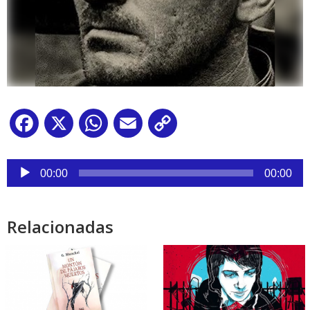
Facebook
X
WhatsApp
Email
Copy
Link
Reproductor
de
00:00
00:00
audio
Relacionadas