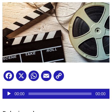
Facebook
X
WhatsApp
Email
Copy
Link
Reproductor
de
00:00
00:00
audio