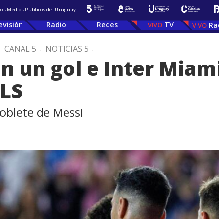
 los Medios Públicos del Uruguay
evisión
Radio
Redes
TV
Ra
.
CANAL 5
.
NOTICIAS 5
.
on un gol e Inter Miam
MLS
doblete de Messi