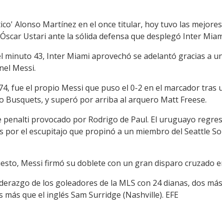
'tico' Alonso Martínez en el once titular, hoy tuvo las mejor
Óscar Ustari ante la sólida defensa que desplegó Inter Miam
el minuto 43, Inter Miami aprovechó se adelantó gracias a u
nel Messi.
74, fue el propio Messi que puso el 0-2 en el marcador tras u
 Busquets, y superó por arriba al arquero Matt Freese.
de penalti provocado por Rodrigo de Paul. El uruguayo regres
 por el escupitajo que propinó a un miembro del Seattle Soun
sto, Messi firmó su doblete con un gran disparo cruzado en
liderazgo de los goleadores de la MLS con 24 dianas, dos má
 más que el inglés Sam Surridge (Nashville). EFE