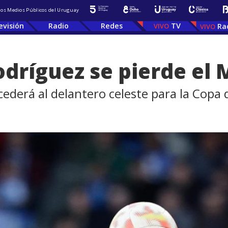
 los Medios Públicos del Uruguay
evisión
Radio
Redes
TV
Ra
odríguez se pierde el 
ederá al delantero celeste para la Copa