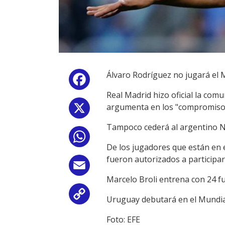
Álvaro Rodríguez no jugará el M
Facebook
Real Madrid hizo oficial la comu
argumenta en los "compromisos"
X
Tampoco cederá al argentino Nic
WhatsApp
De los jugadores que están en e
fueron autorizados a participar
Email
Marcelo Broli entrena con 24 fut
Copy
Uruguay debutará en el Mundial 
Link
Foto: EFE