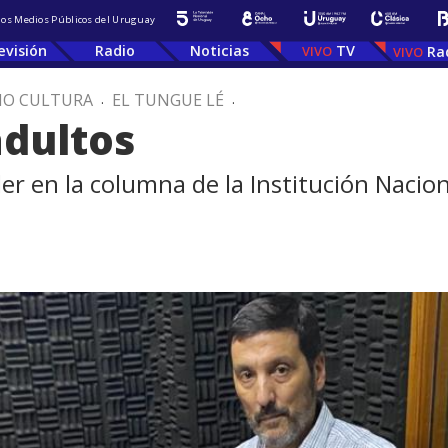
 los Medios Públicos del Uruguay
evisión
Radio
Noticias
TV
Ra
IO CULTURA
.
EL TUNGUE LÉ
.
adultos
ler en la columna de la Institución Nac