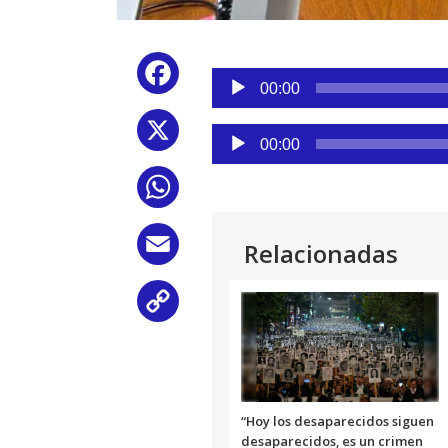
Reproductor
Facebook
de
00:00
audio
X
Reproductor
00:00
de
audio
WhatsApp
Email
Relacionadas
Copy
Link
“Hoy los desaparecidos siguen
desaparecidos, es un crimen