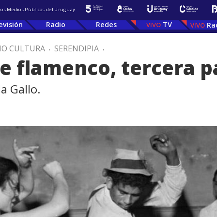
 los Medios Públicos del Uruguay
evisión
Radio
Redes
TV
Ra
IO CULTURA
.
SERENDIPIA
.
 flamenco, tercera p
a Gallo.