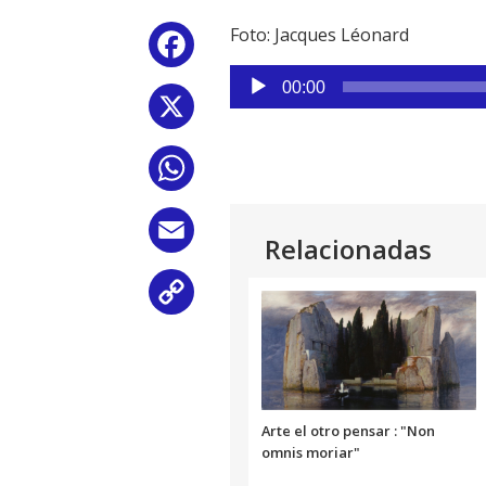
Foto: Jacques Léonard
Facebook
Reproductor
00:00
de
X
audio
WhatsApp
Email
Relacionadas
Copy
Link
Arte el otro pensar : "Non
omnis moriar"