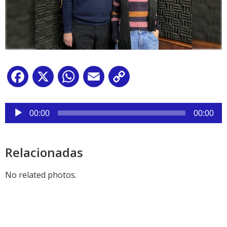
Facebook
X
WhatsApp
Email
Copy
Link
Reproductor
de
00:00
00:00
audio
Relacionadas
No related photos.