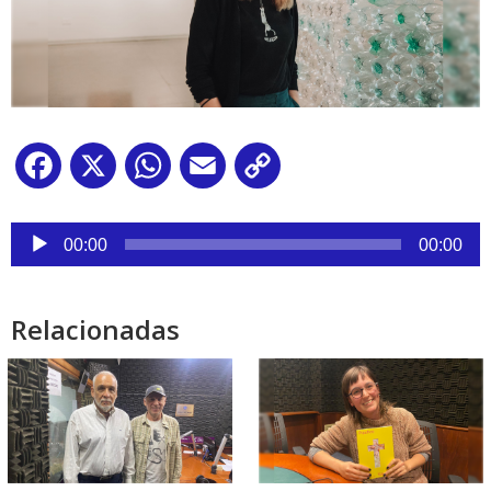
Facebook
X
WhatsApp
Email
Copy
Link
Reproductor
de
00:00
00:00
audio
Relacionadas