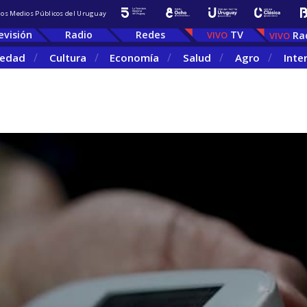
 los Medios Públicos del Uruguay
evisión
Radio
Redes
TV
Ra
iedad
Cultura
Economía
Salud
Agro
Inte