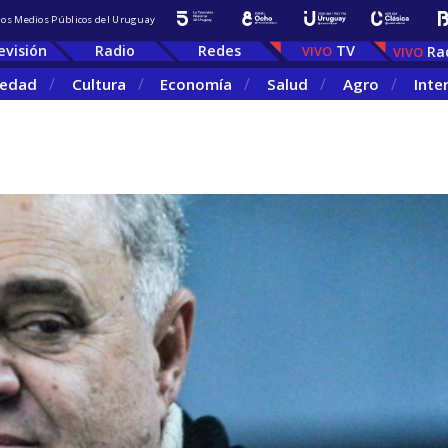
 los Medios Públicos del Uruguay
evisión
Radio
Redes
TV
Ra
iedad
Cultura
Economía
Salud
Agro
Inte