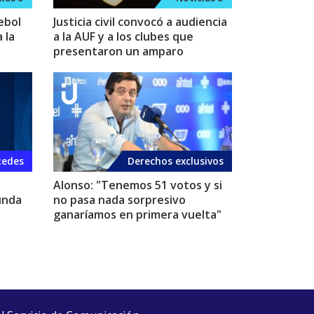
ebol
Justicia civil convocó a audiencia
 la
a la AUF y a los clubes que
presentaron un amparo
Redes
Derechos exclusivos
Alonso: "Tenemos 51 votos y si
unda
no pasa nada sorpresivo
ganaríamos en primera vuelta"