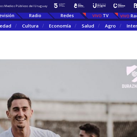
 los Medios Públicos del Uruguay
evisión
Radio
Redes
TV
Ra
iedad
Cultura
Economía
Salud
Agro
Inte