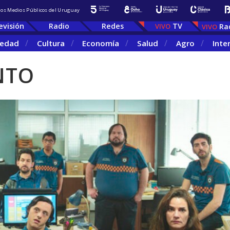
 los Medios Públicos del Uruguay
evisión
Radio
Redes
TV
Ra
iedad
Cultura
Economía
Salud
Agro
Inte
NTO