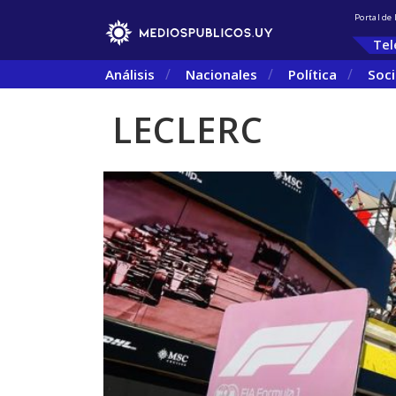
Portal de
Tel
Análisis
Nacionales
Política
Soc
LECLERC