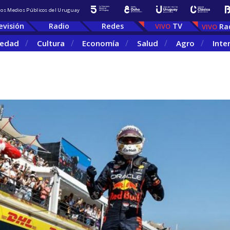
 los Medios Públicos del Uruguay
evisión
Radio
Redes
TV
Ra
iedad
Cultura
Economía
Salud
Agro
Inte