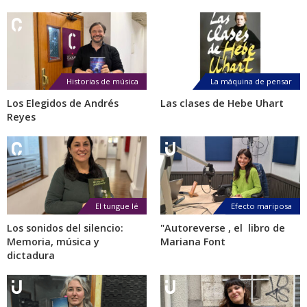
Historias de música
La máquina de pensar
Los Elegidos de Andrés
Las clases de Hebe Uhart
Reyes
El tungue lé
Efecto mariposa
Los sonidos del silencio:
"Autoreverse , el libro de
Memoria, música y
Mariana Font
dictadura