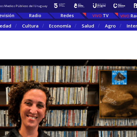
 los Medios Públicos del Uruguay
evisión
Radio
Redes
TV
Ra
iedad
Cultura
Economía
Salud
Agro
Inte