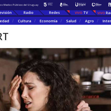
 los Medios Públicos del Uruguay
evisión
Radio
Redes
TV
Ra
iedad
Cultura
Economía
Salud
Agro
Inte
RT