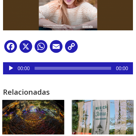
Facebook
X
WhatsApp
Email
Copy
Link
Reproductor
de
00:00
00:00
audio
Relacionadas