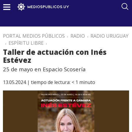
PORTAL MEDIOS PÚBLICOS
.
RADIO
.
RADIO URUGUAY
.
ESPÍRITU LIBRE
.
Taller de actuación con Inés
Estévez
25 de mayo en Espacio Scosería
13.05.2024 |
tiempo de lectura:
< 1
minuto