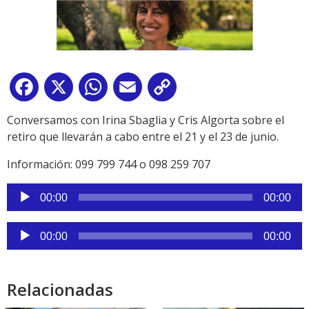
Facebook
X
WhatsApp
Email
Copy
Link
Conversamos con Irina Sbaglia y Cris Algorta sobre el
retiro que llevarán a cabo entre el 21 y el 23 de junio.
Información: 099 799 744 o 098 259 707
Reproductor
00:00
00:00
de
audio
Reproductor
00:00
00:00
de
audio
Relacionadas