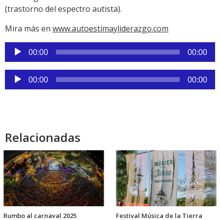
(trastorno del espectro autista).
Mira más en
www.autoestimayliderazgo.com
Reproductor
00:00
00:00
de
audio
Reproductor
00:00
00:00
de
audio
Relacionadas
Rumbo al carnaval 2025
Festival Música de la Tierra