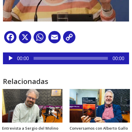
Facebook
X
WhatsApp
Email
Copy
Link
Reproductor
de
00:00
00:00
audio
Relacionadas
Entrevista a Sergio del Molino
Conversamos con Alberto Gallo