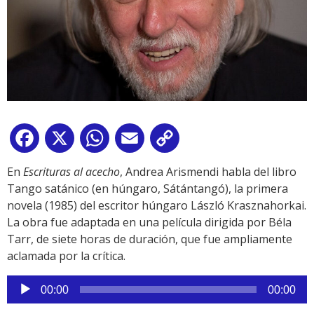
Facebook
X
WhatsApp
Email
Copy
Link
En
Escrituras al acecho
, Andrea Arismendi habla del libro
Tango satánico (en húngaro, Sátántangó), la primera
novela (1985) del escritor húngaro László Krasznahorkai.
La obra fue adaptada en una película dirigida por Béla
Tarr, de siete horas de duración, que fue ampliamente
aclamada por la crítica.
Reproductor
00:00
00:00
de