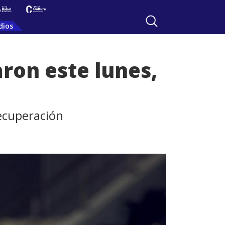
dios
on este lunes,
ecuperación