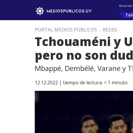
Portal de
Tel
PORTAL MEDIOS PÚBLICOS
.
REDES
.
Tchouaméni y U
pero no son du
Mbappé, Dembélé, Varane y Th
12.12.2022 |
tiempo de lectura:
< 1
minuto