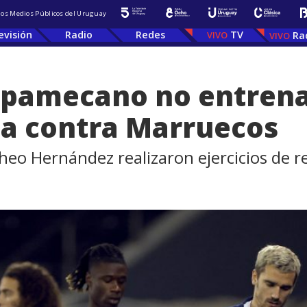
 los Medios Públicos del Uruguay
evisión
Radio
Redes
TV
Ra
pamecano no entrenar
da contra Marruecos
eo Hernández realizaron ejercicios de r