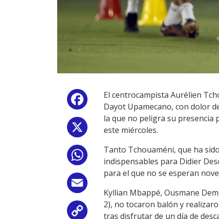
El centrocampista Aurélien Tcho
Facebook
Dayot Upamecano, con dolor de 
la que no peligra su presencia 
X
este miércoles.
Tanto Tchouaméni, que ha sido 
WhatsApp
indispensables para Didier Desc
para el que no se esperan nove
Email
Kyllian Mbappé, Ousmane Dembél
2), no tocaron balón y realizar
Copy
tras disfrutar de un día de desca