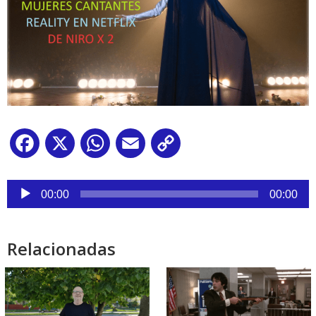
Facebook
X
WhatsApp
Email
Copy
Link
Reproductor
de
00:00
00:00
audio
Relacionadas