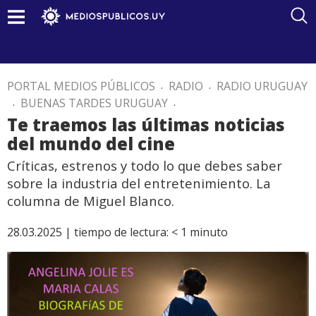
PORTAL MEDIOS PÚBLICOS
.
RADIO
.
RADIO URUGUAY
.
BUENAS TARDES URUGUAY
.
Te traemos las últimas noticias
del mundo del cine
Críticas, estrenos y todo lo que debes saber
sobre la industria del entretenimiento. La
columna de Miguel Blanco.
28.03.2025 |
tiempo de lectura:
< 1
minuto