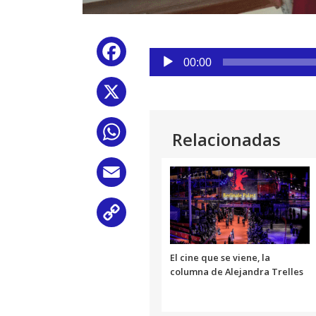
Reproductor
Facebook
de
00:00
audio
X
WhatsApp
Relacionadas
Email
Copy
Link
El cine que se viene, la
columna de Alejandra Trelles