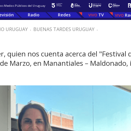
 los Medios Públicos del Uruguay
evisión
Radio
Redes
TV
Ra
IO URUGUAY
.
BUENAS TARDES URUGUAY
.
quien nos cuenta acerca del "Festival d
 de Marzo, en Manantiales – Maldonado, i