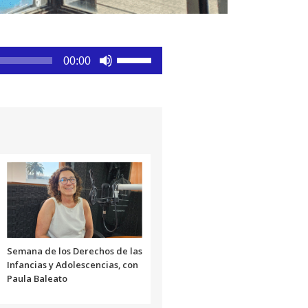
Utiliza
00:00
las
teclas
de
flecha
arriba/abajo
para
aumentar
o
disminuir
el
volumen.
Semana de los Derechos de las
Infancias y Adolescencias, con
Paula Baleato