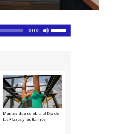
Utiliza
00:00
las
teclas
de
flecha
arriba/abajo
para
aumentar
o
disminuir
el
volumen.
Montevideo celebra el Día de
las Plazas y los Barrios