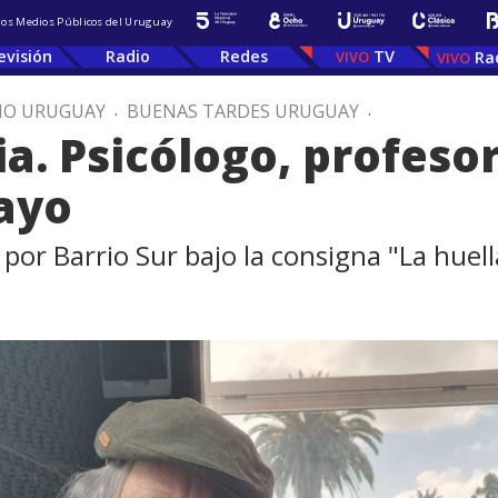
 los Medios Públicos del Uruguay
evisión
Radio
Redes
TV
Ra
IO URUGUAY
.
BUENAS TARDES URUGUAY
.
a. Psicólogo, profesor
ayo
por Barrio Sur bajo la consigna "La huell