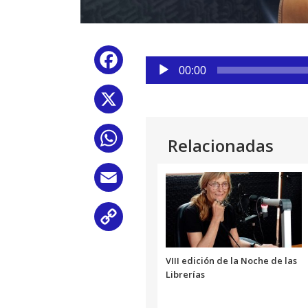
Reproductor
Facebook
de
00:00
audio
X
WhatsApp
Relacionadas
Email
Copy
Link
VIII edición de la Noche de las
Librerías