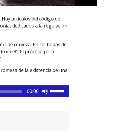
 Hay artículos del código de
lonia
,
dedicados a la regulación
orma de cerveza. En las bodas de
dromiel”. El proceso para
.
a promesa de la existencia de una
Utiliza
00:00
las
teclas
de
flecha
arriba/abajo
para