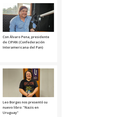
aumentar
o
disminuir
el
volumen.
Con Álvaro Pena, presidente
de CIPAN (Confederación
Interamericana del Pan)
Leo Borges nos presentó su
nuevo libro: "Nazis en
Uruguay"