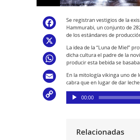
Se registran vestigios de la ex
Facebook
Hammurabi, un conjunto de 282 
de los estándares de producción
X
La idea de la “Luna de Miel” pro
dicha cultura el padre de la no
WhatsApp
producir esta bebida se basaba e
En la mitología vikinga uno de l
Email
cabra que en lugar de dar leche
Reproductor
Copy
00:00
de
Link
audio
Relacionadas