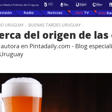
 los Medios Públicos del Uruguay
evisión
Radio
Noticias
TV
Ra
IO URUGUAY
.
BUENAS TARDES URUGUAY
.
erca del origen de las
 autora en Pintadaily.com - Blog especial
 Uruguay