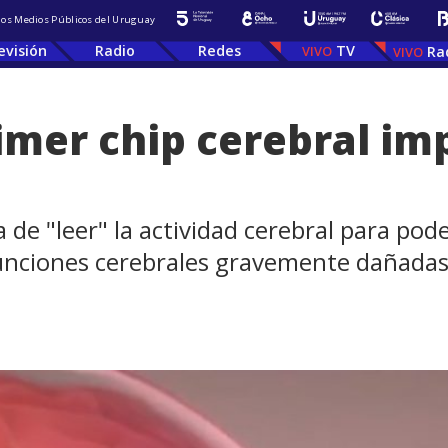
 los Medios Públicos del Uruguay
evisión
Radio
Redes
TV
Ra
rimer chip cerebral im
a de "leer" la actividad cerebral para po
unciones cerebrales gravemente dañadas 