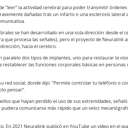
 de "leer" la actividad cerebral para poder transmitir órdene
avemente dañadas tras un infarto o una esclerosis lateral 
omunicativa.
brales se han desarrollado en una sola dirección: desde el ce
que procesa las señales), pero el proyecto de Neuralink as
irección, hacia el cerebro.
 paralelo dos tipos de implantes, uno para restaurar la visi
a restablecer las funciones corporales básicas en personas 
u red social, donde dijo: "Permite controlar tu teléfono o co
solo pensar".
quellos que hayan perdido el uso de sus extremidades, señal
 pudiera comunicarse más rápido que un veloz mecanógrafo 
o. En 2021 Neuralink publicó en YouTube un vídeo en el qu