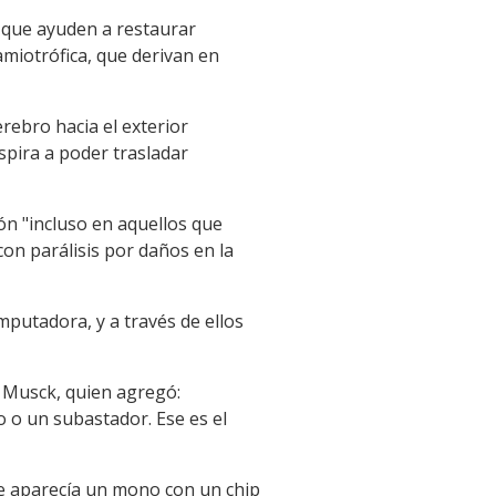
s que ayuden a restaurar
amiotrófica, que derivan en
rebro hacia el exterior
pira a poder trasladar
ón "incluso en aquellos que
con parálisis por daños en la
mputadora, y a través de ellos
ó Musck, quien agregó:
o un subastador. Ese es el
e aparecía un mono con un chip