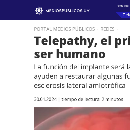
Portal de
Tel
PORTAL MEDIOS PÚBLICOS
.
REDES
.
Telepathy, el p
ser humano
La función del implante será l
ayuden a restaurar algunas f
esclerosis lateral amiotrófica
30.01.2024 |
tiempo de lectura:
2
minutos