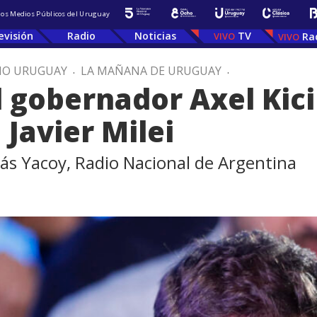
 los Medios Públicos del Uruguay
evisión
Radio
Noticias
TV
Ra
IO URUGUAY
.
LA MAÑANA DE URUGUAY
.
 gobernador Axel Kicil
 Javier Milei
ás Yacoy, Radio Nacional de Argentina