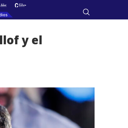
dios
lof y el