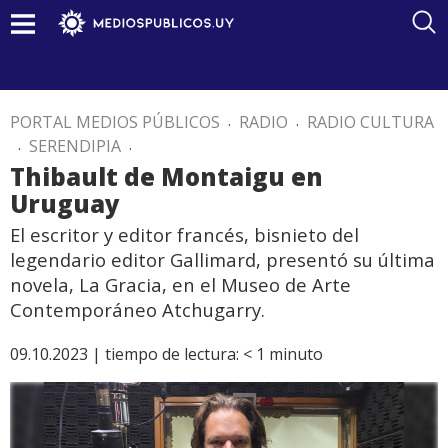
PORTAL MEDIOS PÚBLICOS
.
RADIO
.
RADIO CULTURA
.
SERENDIPIA
.
Thibault de Montaigu en
Uruguay
El escritor y editor francés, bisnieto del
legendario editor Gallimard, presentó su última
novela, La Gracia, en el Museo de Arte
Contemporáneo Atchugarry.
09.10.2023 |
tiempo de lectura:
< 1
minuto