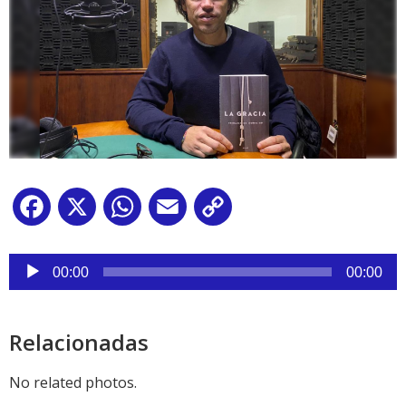
Facebook
X
WhatsApp
Email
Copy
Link
Reproductor
de
00:00
00:00
audio
Relacionadas
No related photos.