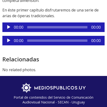
completa dimensión.
En éste primer capítulo disfrutaremos de una serie de
arias de óperas tradicionales.
Reproductor
00:00
00:00
de
audio
Reproductor
00:00
00:00
de
audio
Relacionadas
No related photos.
Portal de contenidos del Servicio de Comunicación
Audiovisual Nacional - SECAN - Uruguay