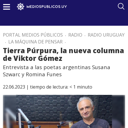
PORTAL MEDIOS PÚBLICOS
.
RADIO
.
RADIO URUGUAY
.
LA MÁQUINA DE PENSAR
.
Tierra Púrpura, la nueva columna
de Viktor Gómez
Entrevista a las poetas argentinas Susana
Szwarc y Romina Funes
22.06.2023 |
tiempo de lectura:
< 1
minuto