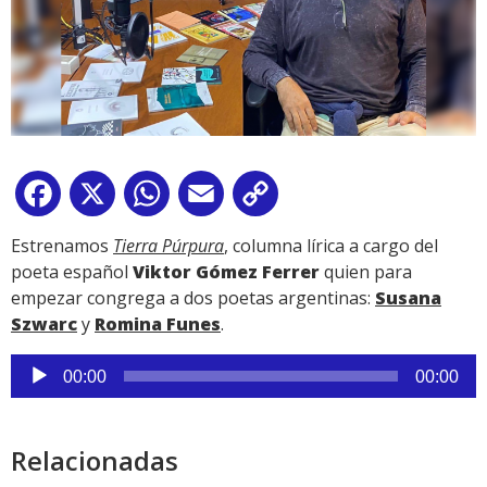
Facebook
X
WhatsApp
Email
Copy
Link
Estrenamos
Tierra Púrpura
, columna lírica a cargo del
poeta español
Viktor Gómez Ferrer
quien para
empezar congrega a dos poetas argentinas:
Susana
Szwarc
y
Romina Funes
.
Reproductor
00:00
00:00
de
audio
Relacionadas