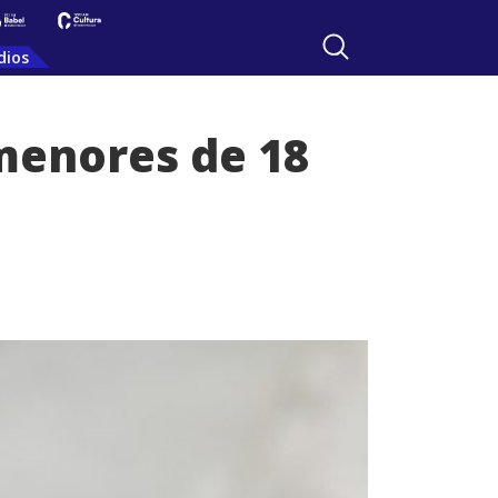
dios
 menores de 18