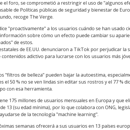
el foro, se comprometió a restringir el uso de "algunos efe
able de Políticas públicas de seguridad y bienestar de Euro
mundo, recoge The Verge.
dice "proactivamente" a los usuarios cuándo se han usado ci
información sobre cómo un efecto puede cambiar su aparienc
ados" de estos.
estatales de EE.UU. denunciaron a TikTok por perjudicar la sa
 contenidos adictivo para lucrarse con los usuarios más jó
s "filtros de belleza" pueden bajar la autoestima, especialm
s el 50 % no se ven lindas sin editar sus rostros y el 77 % d
rpo con esa herramienta.
iene 175 millones de usuarios mensuales en Europa y que el
e 13 (su edad mínima), por lo que colabora con ONG, legis
 ayudarse de la tecnología "machine learning".
ximas semanas ofrecerá a sus usuarios en 13 países europe