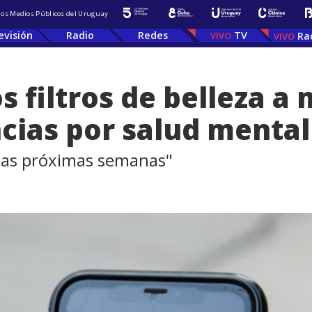
 los Medios Públicos del Uruguay
evisión
Radio
Redes
TV
Ra
s filtros de belleza a
cias por salud mental
las próximas semanas"