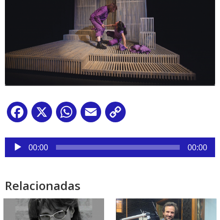
Facebook
X
WhatsApp
Email
Copy
Link
Reproductor
de
00:00
00:00
audio
Relacionadas