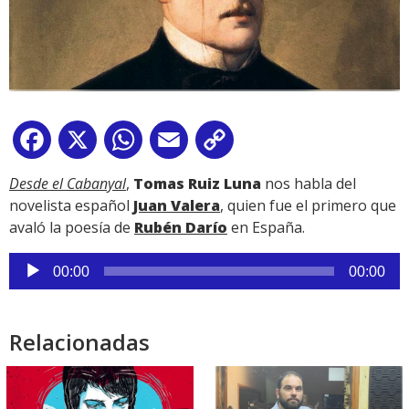
Facebook
X
WhatsApp
Email
Copy
Link
Desde el Cabanyal
,
Tomas Ruiz Luna
nos habla del
novelista español
Juan Valera
, quien fue el primero que
avaló la poesía de
Rubén Darío
en España.
Reproductor
00:00
00:00
de
audio
Relacionadas