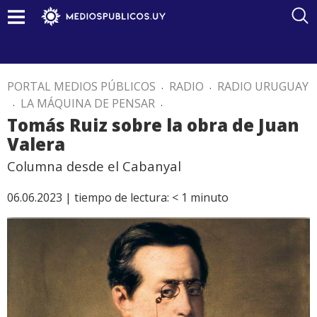
PORTAL MEDIOS PÚBLICOS
.
RADIO
.
RADIO URUGUAY
.
LA MÁQUINA DE PENSAR
.
Tomás Ruiz sobre la obra de Juan
Valera
Columna desde el Cabanyal
06.06.2023 |
tiempo de lectura:
< 1
minuto