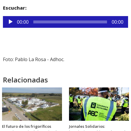
Escuchar:
Reproductor
00:00
00:00
de
audio
Foto: Pablo La Rosa - Adhoc.
Relacionadas
El futuro de los frigoríficos
Jornales Solidarios: