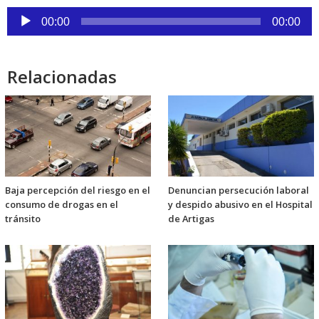
Reproductor
00:00
00:00
de
audio
Relacionadas
Baja percepción del riesgo en el
Denuncian persecución laboral
consumo de drogas en el
y despido abusivo en el Hospital
tránsito
de Artigas