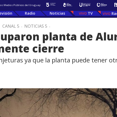
 los Medios Públicos del Uruguay
evisión
Radio
Noticias
TV
Ra
.
CANAL 5
.
NOTICIAS 5
.
uparon planta de Alu
nente cierre
njeturas ya que la planta puede tener ot