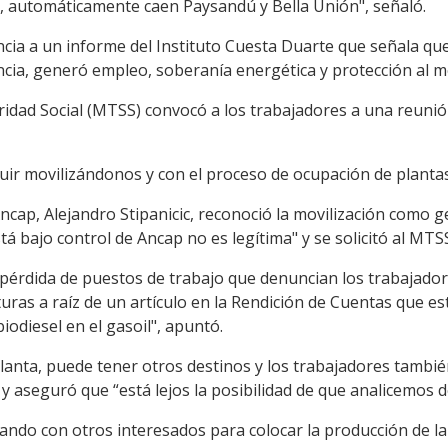
a, automáticamente caen Paysandú y Bella Unión", señaló.
encia a un informe del Instituto Cuesta Duarte que señala que
ncia, generó empleo, soberanía energética y protección al m
ridad Social (MTSS) convocó a los trabajadores a una reunió
uir movilizándonos y con el proceso de ocupación de plantas
Ancap, Alejandro Stipanicic, reconoció la movilización como 
á bajo control de Ancap no es legítima" y se solicitó al MTSS
pérdida de puestos de trabajo que denuncian los trabajado
turas a raíz de un artículo en la Rendición de Cuentas que es
biodiesel en el gasoil", apuntó.
a planta, puede tener otros destinos y los trabajadores tamb
 y aseguró que “está lejos la posibilidad de que analicemos 
ndo con otros interesados para colocar la producción de la 