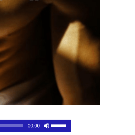
Utiliza
00:00
las