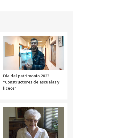
teclas
de
flecha
arriba/abajo
para
aumentar
o
disminuir
el
volumen.
Día del patrimonio 2023.
"Constructores de escuelas y
liceos"