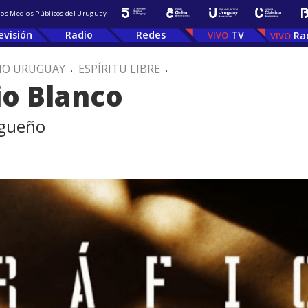
 los Medios Públicos del Uruguay
evisión
Radio
Redes
TV
Ra
IO URUGUAY
.
ESPÍRITU LIBRE
.
io Blanco
rgueño