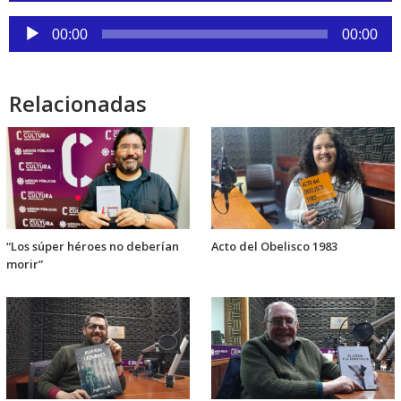
audio
Reproductor
00:00
00:00
de
audio
Relacionadas
“Los súper héroes no deberían
Acto del Obelisco 1983
morir”